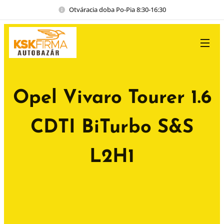
Otváracia doba Po-Pia 8:30-16:30
Opel Vivaro Tourer 1.6
CDTI BiTurbo S&S
L2H1